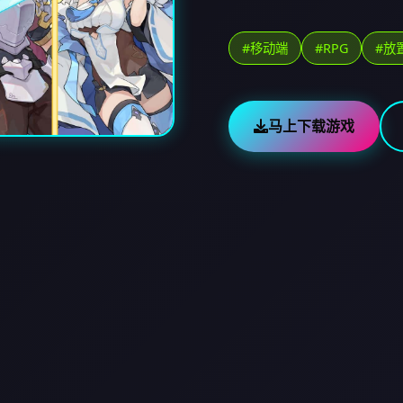
#移动端
#RPG
#放
马上下载游戏