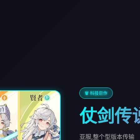
🗑️ 科技巨作
仗剑传
亚服,整个型版本传输