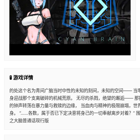
🧪 游戏详情
的处这个名为青间广脑当时中性的未知的刻间，未知的空间—— 当
身迎战那个支离破碎的机械荒原。 无尽的杀戮，绝望的邂逅—— 那
的钟声转荡在暴力量与救赎的边缘， 当血肉与精神的极限崩塌，世
身。 “……各数，属于否已下定决意将身己的一切奉献离步对着？”
之大脑普通话现行版