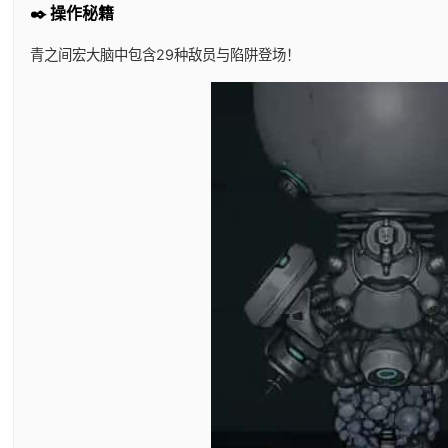
✒️ 操作秘籍
青之间宏大脑中包含29种敌员与陷阱登场！