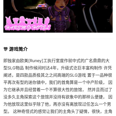
🎊 游戏简介
即独家由欧美[Runey]工执行室度作就中式的广名鼎鼎的大
型SLG物品 制作候间时达4年，升级式讫巨丰富构制作 许凭
阐述，是四款品质极其之之间高端的SLG游戏 置于一品种很
平再次有型的迷你镇中，我们的首角算是一个中产阶级， 因
为它继承并且经营着一个不算很大性的旅馆， 然并且而过了
没多久主角探索这个旅馆并没持有欲象中的那样么便捷， 因
为他放现这里似乎除了他，再亦没有离放现过任怎么一个男
型。 这种奇怪式的感觉让我们的主角头了疑情，很快，主角