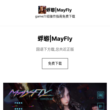
蜉蝣|MayFly
game介绍
操作指南
免费下载
蜉蝣|MayFly
国语下方载,总共近正版
免费下载