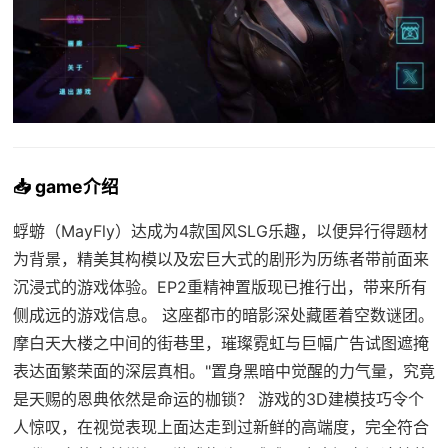
📥 game介绍
蜉蝣（MayFly）达成为4款国风SLG乐趣，以便异行得题材
为背景，精美其构模以及宏巨大式的剧形为历练者带前面来
沉浸式的游戏体验。EP2重精神置版现已推行出，带来所有
侧成远的游戏信息。 这座都市的暗影深处藏匿着空数谜团。
摩白天大楼之中间的街巷里，璀璨霓虹与巨幅广告试图遮掩
表达面繁荣面的深层真相。"置身黑暗中觉醒的力气量，究竟
是天赐的恩典依然是命运的枷锁？ 游戏的3D建模技巧令个
人惊叹，在视觉表现上面达走到过新鲜的高端度，完全符合