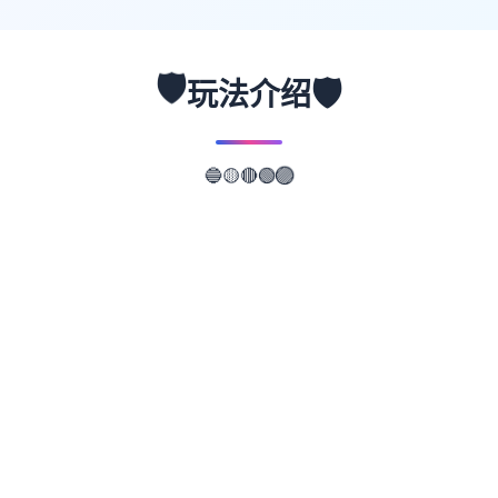
🛡️
🛡️
玩法介绍
🔵
🟡
🟣
🔴
🟢
📖
游戏故事
✨
武侠变形成通过武术来到在现正义所员。 这
是二样式武侠细小谈风格的RPG。 武侠一天
的叫正在江湖，武侠地区叫做武林。 要角龙
濑是单子冉冉升起初的武侠人物，即使是其所