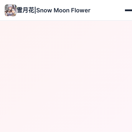
雪月花|Snow Moon Flower