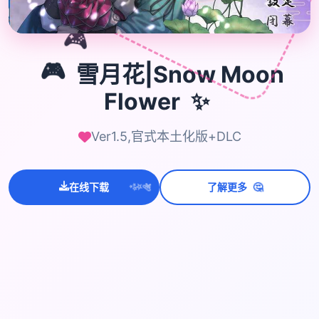
🎮
🎮
雪月花|Snow Moon
✨
Flower
Ver1.5,官式本土化版+DLC
💫
✨
🤔
在线下载
了解更多
⭐