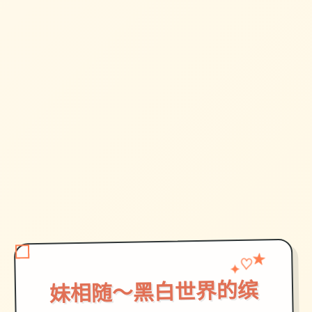
♡
✦
★
妹相随～黑白世界的缤