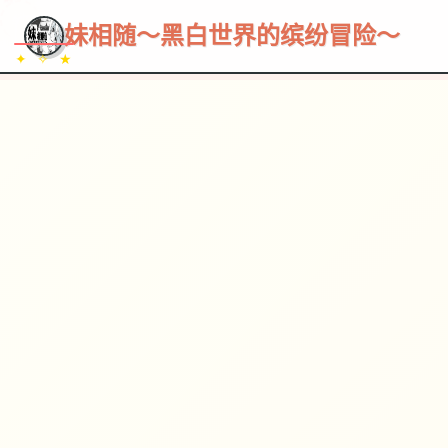
~~~
★
♡
✦
✧
♥
~
→
↗
妹相随～黑白世界的缤纷冒险～
✦ ✧ ★