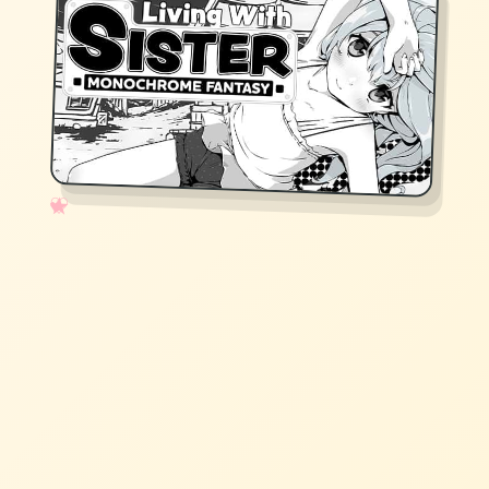
✧
♡
★
♥