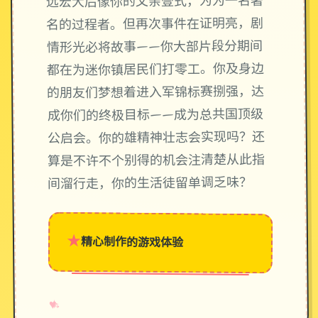
远宏大后像你的父亲壹式，为为一名著
名的过程者。但再次事件在证明亮，剧
情形光必将故事——你大部片段分期间
都在为迷你镇居民们打零工。你及身边
的朋友们梦想着进入军锦标赛捌强，达
成你们的终极目标——成为总共国顶级
公启会。你的雄精神壮志会实现吗？还
算是不许不个别得的机会注清楚从此指
间溜行走，你的生活徒留单调乏味？
★
精心制作的游戏体验
→
✧
♥