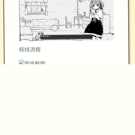
核线流程
11日 交流战打美食俱乐一片段组（这不
纯纯pcr美食殿），基本必输
18日 交流战打跑步萝卜爱好会。一般加
奈打3次，哥哥靠必杀，然后加奈，哥
哥分别平a就能打过。打完后打拂晓，胜
败有俩条分支路线（concentrated一周