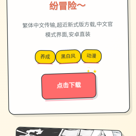
纷冒险～
繁体中文传输,超近新式版方载,中文官
模式界面,安卓直装
动漫
黑白风
养成
→
✦ ★
点击下载