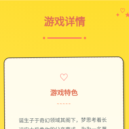
✦
♡
游戏详情
♡
游戏特色
~~~~~
诞生子于奇幻领域其阁下，梦思考着长